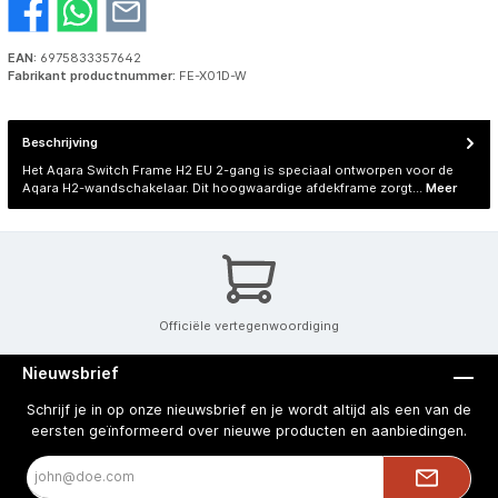
EAN:
6975833357642
Fabrikant productnummer:
FE-X01D-W
Beschrijving
Het Aqara Switch Frame H2 EU 2-gang is speciaal ontworpen voor de
Aqara H2-wandschakelaar. Dit hoogwaardige afdekframe zorgt…
Meer
Officiële vertegenwoordiging
Nieuwsbrief
Schrijf je in op onze nieuwsbrief en je wordt altijd als een van de
eersten geïnformeerd over nieuwe producten en aanbiedingen.
E-
mailadres*