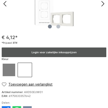
€ 4,12*
*Prijs excl. BTW
Login voor zakelijke inkoopprijzen
Kleur
Toevoegen aan verlanglijst
Artikel nummer:
AX050EUW01
EAN:
6975833357642
Delen: