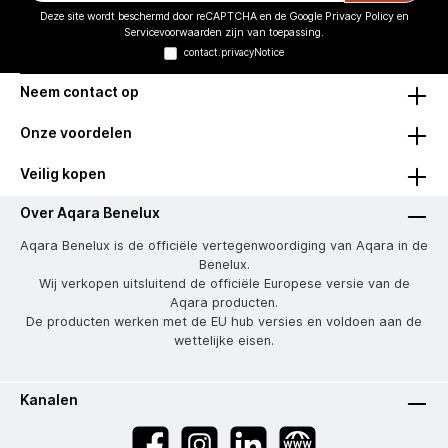
Deze site wordt beschermd door reCAPTCHA en de Google
Privacy Policy
en
Servicevoorwaarden
zijn van toepassing.
contact.privacyNotice
Neem contact op
Onze voordelen
Veilig kopen
Over Aqara Benelux
Aqara Benelux is de officiële vertegenwoordiging van Aqara in de
Benelux.
Wij verkopen uitsluitend de officiële Europese versie van de
Aqara producten.
De producten werken met de EU hub versies en voldoen aan de
wettelijke eisen.
Kanalen